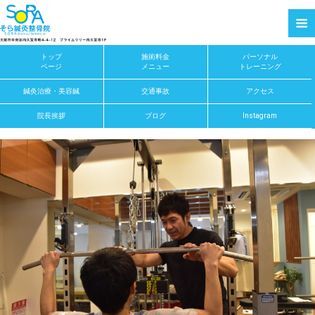
トップ
施術料金
パーソナル
ページ
メニュー
トレーニング
鍼灸治療・美容鍼
交通事故
アクセス
院長挨拶
ブログ
Instagram