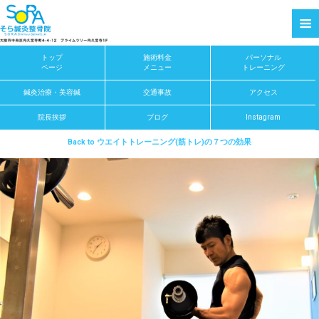
トップ
施術料金
パーソナル
ページ
メニュー
トレーニング
鍼灸治療・美容鍼
交通事故
アクセス
院長挨拶
ブログ
Instagram
Back to ウエイトトレーニング(筋トレ)の７つの効果